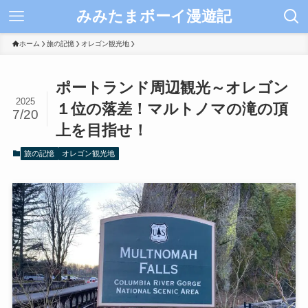
みみたまボーイ漫遊記
ホーム
旅の記憶
オレゴン観光地
ポートランド周辺観光～オレゴン
2025
１位の落差！マルトノマの滝の頂
7/20
上を目指せ！
旅の記憶
オレゴン観光地