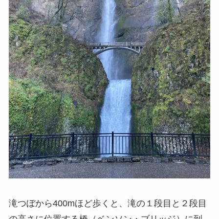
滝つぼから400mほど歩くと、滝の１段目と２段目