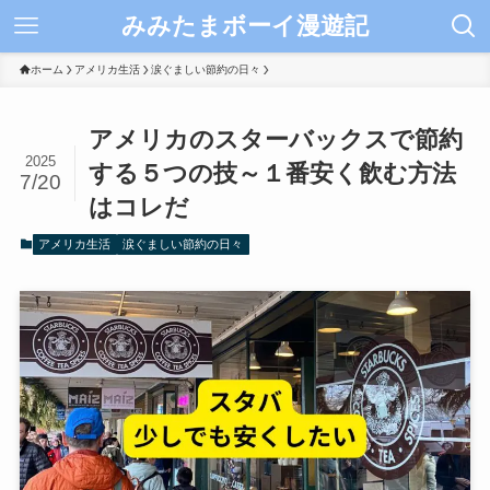
みみたまボーイ漫遊記
ホーム
アメリカ生活
涙ぐましい節約の日々
アメリカのスターバックスで節約
2025
する５つの技～１番安く飲む方法
7/20
はコレだ
アメリカ生活
涙ぐましい節約の日々