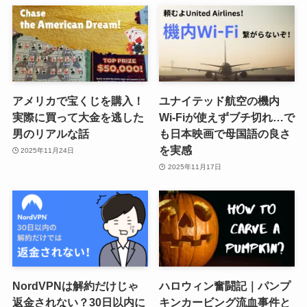
アメリカで宝くじを購入！
ユナイテッド航空の機内
実際に買って大金を逃した
Wi-Fiが使えずブチ切れ…で
男のリアルな話
も日本映画で母国語の良さ
を実感
2025年11月24日
2025年11月17日
NordVPNは解約だけじゃ
ハロウィン奮闘記｜パンプ
返金されない？30日以内に
キンカービング流血事件と