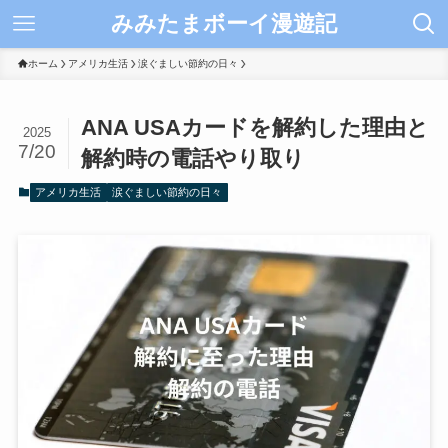
みみたまボーイ漫遊記
ホーム
アメリカ生活
涙ぐましい節約の日々
ANA USAカードを解約した理由と
2025
7/20
解約時の電話やり取り
アメリカ生活
涙ぐましい節約の日々