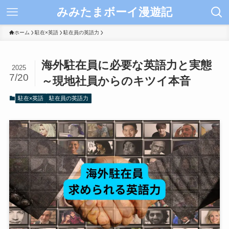
みみたまボーイ漫遊記
ホーム
駐在×英語
駐在員の英語力
海外駐在員に必要な英語力と実態
2025
7/20
～現地社員からのキツイ本音
駐在×英語
駐在員の英語力