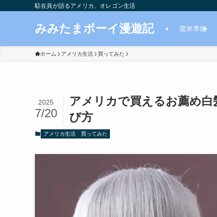
駐在員が語るアメリカ、オレゴン生活
みみたまボーイ漫遊記
渡米準備
ホーム
アメリカ生活
買ってみた
アメリカで買えるお薦め白
2025
7/20
び方
アメリカ生活
買ってみた