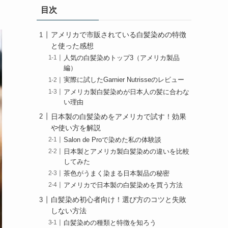
目次
アメリカで市販されている白髪染めの特徴
と使った感想
人気の白髪染めトップ3（アメリカ製品
編）
実際に試したGarnier Nutrisseのレビュー
アメリカ製白髪染めが日本人の髪に合わな
い理由
日本製の白髪染めをアメリカで試す！効果
や使い方を解説
Salon de Proで染めた私の体験談
日本製とアメリカ製白髪染めの違いを比較
してみた
茶色がうまく染まる日本製品の秘密
アメリカで日本製の白髪染めを買う方法
白髪染め初心者向け！選び方のコツと失敗
しない方法
白髪染めの種類と特徴を知ろう