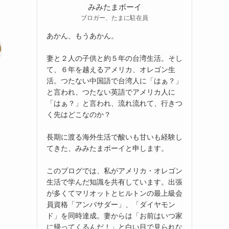
みみたまボーイ
ブロガー、たまに駐在員
あかん、もうあかん。
妻と２人の子供と約５年の台湾生活。そし
て、６年を越えるアメリカ、オレゴン生
活。つたない中国語で台湾人に「はぁ？」
と言われ、つたない英語でアメリカ人に
「はぁ？」と言われ、流れ流れて、行きつ
く先はどこなのか？
長期に渡る海外生活で酸いも甘いも経験し
てきた、みみたまボーイと申します。
このブログでは、私がアメリカ・オレゴン
生活で学んだ知識を共有しています。出張
が多くてマリオットとヒルトンの最上級会
員資格「アンバサダー」、「ダイヤモン
ド」を同時達成。妻からは「お前はいつ家
に帰ってくるんだ！」と白い目で見られな