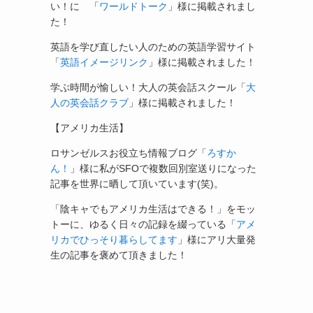
い！に 「
ワールドトーク
」様に掲載されまし
た！
英語を学び直したい人のための英語学習サイト
「
英語イメージリンク
」様に掲載されました！
学ぶ時間が愉しい！大人の英会話スクール「
大
人の英会話クラブ
」様に掲載されました！
【アメリカ生活】
ロサンゼルスお役立ち情報ブログ「
ろすか
ん！
」様に私がSFOで複数回別室送りになった
記事を世界に晒して頂いています(笑)。
「陰キャでもアメリカ生活はできる！」をモッ
トーに、ゆるく日々の記録を綴っている「
アメ
リカでひっそり暮らしてます
」様にアリ大量発
生の記事を褒めて頂きました！